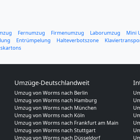
mzug
Fernumzug
Firmenumzug
Laborumzug
Mini
dung
Entrümpelung
Halteverbotszone
Klaviertranspo
skartons
Umzüge-Deutschlandweit
In
Umzug von Worms nach Berlin
Um
Umzug von Worms nach Hamburg
Um
Umzug von Worms nach München
Um
Umzug von Worms nach Köln
Um
Umzug von Worms nach Frankfurt am Main
Um
Umzug von Worms nach Stuttgart
Um
Umzug von Worms nach Düsseldorf
Um