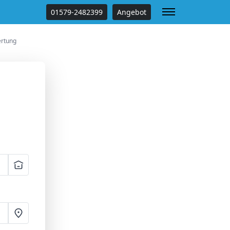
01579-2482399
Angebot
ertung