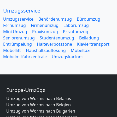
Umzugsservice
Umzugsservice
Behördenumzug
Büroumzug
Fernumzug
Firmenumzug
Laborumzug
Mini Umzug
Praxisumzug
Privatumzug
Seniorenumzug
Studentenumzug
Beiladung
Entrümpelung
Halteverbotszone
Klaviertransport
Möbellift
Haushaltsauflösung
Möbeltaxi
Möbelmitfahrzentrale
Umzugskartons
Europa-Umzüge
Umzug von Worms nach Belarus
Umzug von Worms nach Belgien
Umzug von Worms nach Bulgarien