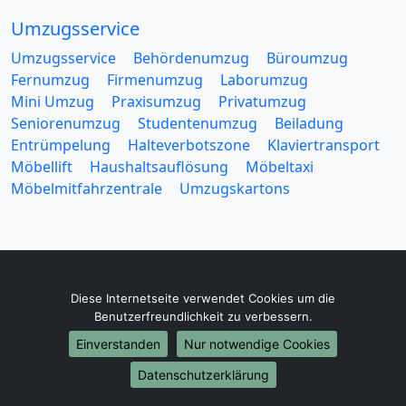
Umzugsservice
Umzugsservice
Behördenumzug
Büroumzug
Fernumzug
Firmenumzug
Laborumzug
Mini Umzug
Praxisumzug
Privatumzug
Seniorenumzug
Studentenumzug
Beiladung
Entrümpelung
Halteverbotszone
Klaviertransport
Möbellift
Haushaltsauflösung
Möbeltaxi
Möbelmitfahrzentrale
Umzugskartons
Diese Internetseite verwendet Cookies um die
Europa-Umzüge
Benutzerfreundlichkeit zu verbessern.
Umzug von Worms nach Belarus
Einverstanden
Nur notwendige Cookies
Umzug von Worms nach Belgien
Umzug von Worms nach Bulgarien
Datenschutzerklärung
Umzug von Worms nach Dänemark