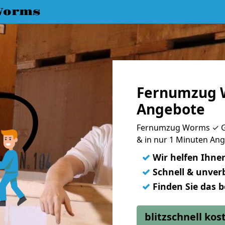
Worms
Fernumzug W
Angebote
Fernumzug Worms ✓ Gün
& in nur 1 Minuten Ang
✓
Wir helfen Ihne
✓
Schnell & unverb
✓
Finden Sie das 
blitzschnell ko