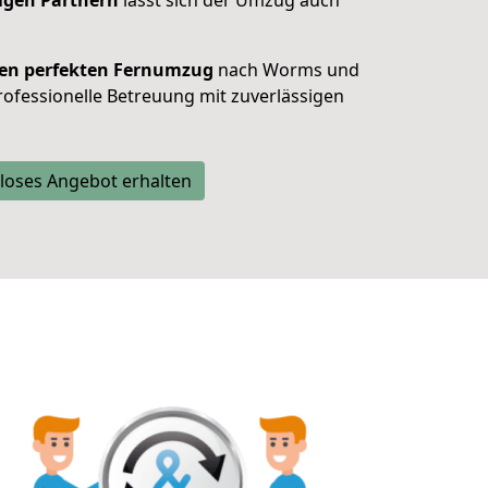
tigen Partnern
lässt sich der Umzug auch
f den perfekten Fernumzug
nach Worms und
rofessionelle Betreuung mit zuverlässigen
loses Angebot erhalten