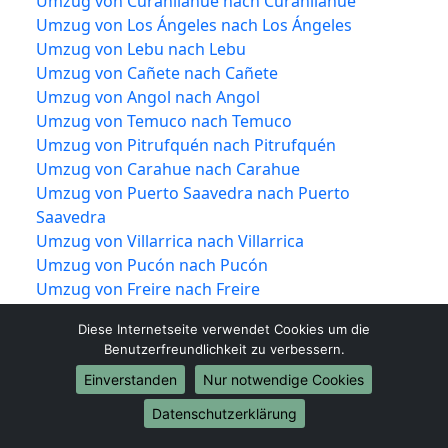
Umzug von Curanilahue nach Curanilahue
Umzug von Los Ángeles nach Los Ángeles
Umzug von Lebu nach Lebu
Umzug von Cañete nach Cañete
Umzug von Angol nach Angol
Umzug von Temuco nach Temuco
Umzug von Pitrufquén nach Pitrufquén
Umzug von Carahue nach Carahue
Umzug von Puerto Saavedra nach Puerto
Saavedra
Umzug von Villarrica nach Villarrica
Umzug von Pucón nach Pucón
Umzug von Freire nach Freire
Umzug von Valdivia nach Valdivia
Diese Internetseite verwendet Cookies um die
Umzug von Corral nach Corral
Benutzerfreundlichkeit zu verbessern.
Umzug von Lanco nach Lanco
Einverstanden
Nur notwendige Cookies
Umzug von Los Lagos nach Los Lagos
Umzug von Mariquina nach Mariquina
Datenschutzerklärung
Umzug von Máfil nach Máfil