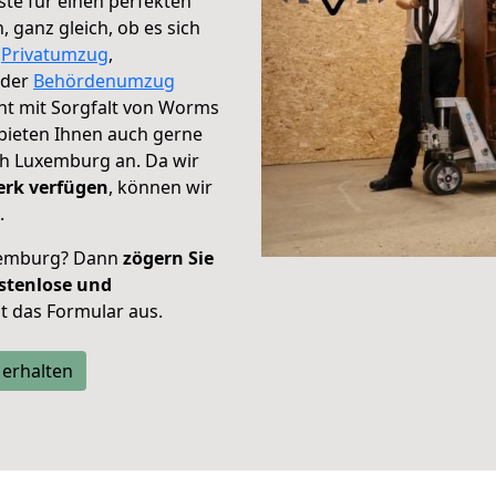
te für einen perfekten
ganz gleich, ob es sich
,
Privatumzug
,
der
Behördenumzug
cht mit Sorgfalt von Worms
bieten Ihnen auch gerne
h Luxemburg an. Da wir
erk verfügen
, können wir
.
xemburg? Dann
zögern Sie
stenlose und
tzt das Formular aus.
 erhalten