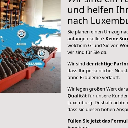
und helfen I
nach Luxemb
Sie planen einen Umzug nac
anfangen sollen?
Keine Sor
welchem Grund Sie von Wo
wir sind für Sie da.
Wir sind
der richtige Partne
dass Ihr persönlicher Neus
ohne Probleme verläuft.
Wir legen großen Wert dar
Qualität
für unsere Kunden
Luxemburg
. Deshalb achte
dass sie diesen hohen Ans
Füllen Sie jetzt das Formu
Angebote.