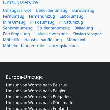
Umzugsservice
Umzugsservice
Behördenumzug
Büroumzug
Fernumzug
Firmenumzug
Laborumzug
Mini Umzug
Praxisumzug
Privatumzug
Seniorenumzug
Studentenumzug
Beiladung
Entrümpelung
Halteverbotszone
Klaviertransport
Möbellift
Haushaltsauflösung
Möbeltaxi
Möbelmitfahrzentrale
Umzugskartons
Europa-Umzüge
Umzug von Worms nach Belarus
Umzug von Worms nach Belgien
Umzug von Worms nach Bulgarien
Umzug von Worms nach Dänemark
Umzug von Worms nach England