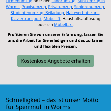
Firmenumzug
oder den
Laborumzug
,
Mini Umzug in
Worms
,
Praxisumzug
,
Privatumzug
,
Seniorenumzug
,
Studentenumzug
,
Beiladung
,
Halteverbotszone
,
Klaviertransport
,
Möbellift
,
Haushaltsauflösung
oder ein
Möbeltaxi
.
Profitieren Sie von unserer Erfahrung, lassen Sie
uns die Arbeit für Sie erledigen und das zu fairen
und flexiblen Preisen.
Kostenlose Angebote erhalten
Schnelligkeit – das ist unser Motto
für Sperrmüll in Worms