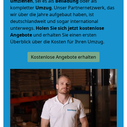
umziehen
, sei es als
Beiladung
oder als
kompletter
Umzug
. Unser Partnernetzwerk, das
wir über die Jahre aufgebaut haben, ist
deutschlandweit und sogar international
unterwegs.
Holen Sie sich jetzt kostenlose
Angebote
und erhalten Sie einen ersten
Überblick über die Kosten für Ihren Umzug.
Kostenlose Angebote erhalten