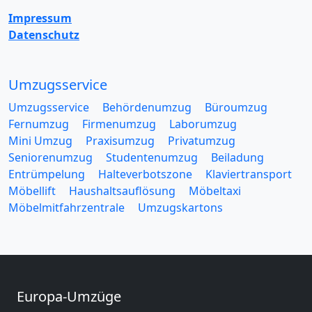
Impressum
Datenschutz
Umzugsservice
Umzugsservice
Behördenumzug
Büroumzug
Fernumzug
Firmenumzug
Laborumzug
Mini Umzug
Praxisumzug
Privatumzug
Seniorenumzug
Studentenumzug
Beiladung
Entrümpelung
Halteverbotszone
Klaviertransport
Möbellift
Haushaltsauflösung
Möbeltaxi
Möbelmitfahrzentrale
Umzugskartons
Europa-Umzüge