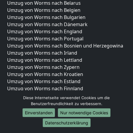
Umzug von Worms nach Belarus
Umzug von Worms nach Belgien
Umzug von Worms nach Bulgarien
Umzug von Worms nach Dänemark
Umzug von Worms nach England
Umzug von Worms nach Portugal
Umzug von Worms nach Bosnien und Herzegowina
Umzug von Worms nach Irland
Umzug von Worms nach Lettland
Umzug von Worms nach Zypern
Umzug von Worms nach Kroatien
Umzug von Worms nach Estland
Umzug von Worms nach Finnland
Umzug von Worms nach Frankreich
Diese Internetseite verwendet Cookies um die
Umzug von Worms nach Griechenland
Benutzerfreundlichkeit zu verbessern.
Umzug von Worms nach Italien
Einverstanden
Nur notwendige Cookies
Umzug von Worms nach Liechtenstein
Datenschutzerklärung
Umzug von Worms nach Luxemburg
Umzug von Worms nach Niederlande