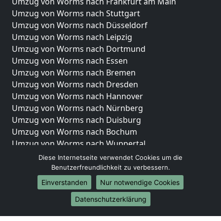
Umzug von Worms nach Frankfurt am Main
Umzug von Worms nach Stuttgart
Umzug von Worms nach Düsseldorf
Umzug von Worms nach Leipzig
Umzug von Worms nach Dortmund
Umzug von Worms nach Essen
Umzug von Worms nach Bremen
Umzug von Worms nach Dresden
Umzug von Worms nach Hannover
Umzug von Worms nach Nürnberg
Umzug von Worms nach Duisburg
Umzug von Worms nach Bochum
Umzug von Worms nach Wuppertal
Umzug von Worms nach Bielefeld
Diese Internetseite verwendet Cookies um die
Umzug von Worms nach Bonn
Benutzerfreundlichkeit zu verbessern.
Umzug von Worms nach Münster
Einverstanden
Nur notwendige Cookies
Internationale-Umzüge
Datenschutzerklärung
Umzug von Worms nach Brasilien