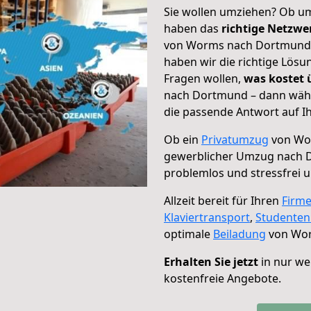
Sie wollen umziehen? Ob um
haben das
richtige Netzw
von Worms nach Dortmund g
haben wir die richtige Lösu
Fragen wollen,
was kostet
nach Dortmund – dann wähl
die passende Antwort auf Ih
Ob ein
Privatumzug
von Wo
gewerblicher Umzug nach
problemlos und stressfrei 
Allzeit bereit für Ihren
Firm
Klaviertransport
,
Studente
optimale
Beiladung
von Wor
Erhalten Sie jetzt
in nur we
kostenfreie Angebote.