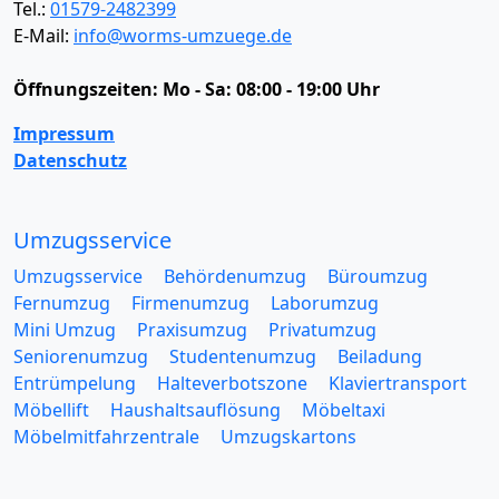
Tel.:
01579-2482399
E-Mail:
info@worms-umzuege.de
Öffnungszeiten:
Mo - Sa: 08:00 - 19:00 Uhr
Impressum
Datenschutz
Umzugsservice
Umzugsservice
Behördenumzug
Büroumzug
Fernumzug
Firmenumzug
Laborumzug
Mini Umzug
Praxisumzug
Privatumzug
Seniorenumzug
Studentenumzug
Beiladung
Entrümpelung
Halteverbotszone
Klaviertransport
Möbellift
Haushaltsauflösung
Möbeltaxi
Möbelmitfahrzentrale
Umzugskartons