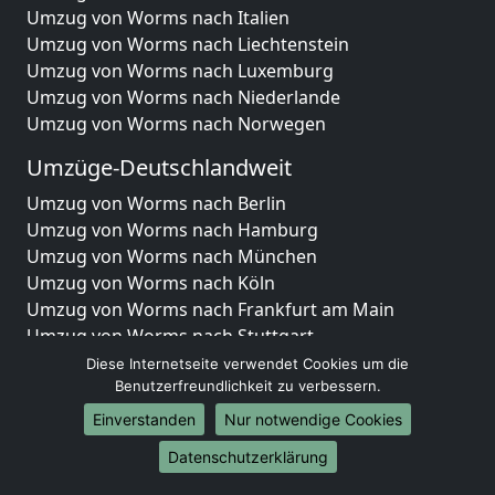
Umzug von Worms nach Italien
Umzug von Worms nach Liechtenstein
Umzug von Worms nach Luxemburg
Umzug von Worms nach Niederlande
Umzug von Worms nach Norwegen
Umzüge-Deutschlandweit
Umzug von Worms nach Berlin
Umzug von Worms nach Hamburg
Umzug von Worms nach München
Umzug von Worms nach Köln
Umzug von Worms nach Frankfurt am Main
Umzug von Worms nach Stuttgart
Umzug von Worms nach Düsseldorf
Diese Internetseite verwendet Cookies um die
Umzug von Worms nach Leipzig
Benutzerfreundlichkeit zu verbessern.
Umzug von Worms nach Dortmund
Einverstanden
Nur notwendige Cookies
Umzug von Worms nach Essen
Datenschutzerklärung
Umzug von Worms nach Bremen
Umzug von Worms nach Dresden