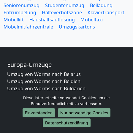
Seniorenumzug
Studentenumzug
Beiladung
Entrümpelung
Halteverbotszone
Klaviertransport
Möbellift
Haushaltsauflösung
Möbeltaxi
Möbelmitfahrzentrale
Umzugskartons
Europa-Umzüge
Umzug von Worms nach Belarus
Umzug von Worms nach Belgien
Umzug von Worms nach Bulgarien
Umzug von Worms nach Dänemark
Diese Internetseite verwendet Cookies um die
Umzug von Worms nach England
Benutzerfreundlichkeit zu verbessern.
Umzug von Worms nach Portugal
Einverstanden
Nur notwendige Cookies
Umzug von Worms nach Bosnien und Herzegowina
Datenschutzerklärung
Umzug von Worms nach Irland
Umzug von Worms nach Lettland