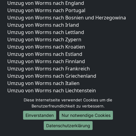
Umzug von Worms nach England
Umzug von Worms nach Portugal
Umzug von Worms nach Bosnien und Herzegowina
Umzug von Worms nach Irland
Umzug von Worms nach Lettland
Umzug von Worms nach Zypern
Umzug von Worms nach Kroatien
Umzug von Worms nach Estland
Umzug von Worms nach Finnland
Umzug von Worms nach Frankreich
Umzug von Worms nach Griechenland
Umzug von Worms nach Italien
Umzug von Worms nach Liechtenstein
Umzug von Worms nach Luxemburg
Diese Internetseite verwendet Cookies um die
Umzug von Worms nach Niederlande
Benutzerfreundlichkeit zu verbessern.
Umzug von Worms nach Norwegen
Einverstanden
Nur notwendige Cookies
Umzüge-Deutschlandweit
Datenschutzerklärung
Umzug von Worms nach Berlin