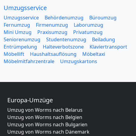
Umzugsservice
Umzugsservice
Behördenumzug
Büroumzug
Fernumzug
Firmenumzug
Laborumzug
Mini Umzug
Praxisumzug
Privatumzug
Seniorenumzug
Studentenumzug
Beiladung
Entrümpelung
Halteverbotszone
Klaviertransport
Möbellift
Haushaltsauflösung
Möbeltaxi
Möbelmitfahrzentrale
Umzugskartons
Europa-Umzüge
Umzug von Worms nach Belarus
Umzug von Worms nach Belgien
Umzug von Worms nach Bulgarien
Umzug von Worms nach Dänemark