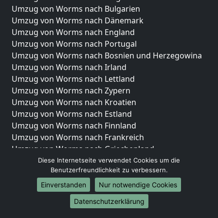
Umzug von Worms nach Bulgarien
Umzug von Worms nach Dänemark
Umzug von Worms nach England
Umzug von Worms nach Portugal
Umzug von Worms nach Bosnien und Herzegowina
Umzug von Worms nach Irland
Umzug von Worms nach Lettland
Umzug von Worms nach Zypern
Umzug von Worms nach Kroatien
Umzug von Worms nach Estland
Umzug von Worms nach Finnland
Umzug von Worms nach Frankreich
Umzug von Worms nach Griechenland
Umzug von Worms nach Italien
Diese Internetseite verwendet Cookies um die
Benutzerfreundlichkeit zu verbessern.
Umzug von Worms nach Liechtenstein
Umzug von Worms nach Luxemburg
Einverstanden
Nur notwendige Cookies
Umzug von Worms nach Niederlande
Datenschutzerklärung
Umzug von Worms nach Norwegen