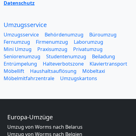
Datenschutz
Umzugsservice
Umzugsservice
Behördenumzug
Büroumzug
Fernumzug
Firmenumzug
Laborumzug
Mini Umzug
Praxisumzug
Privatumzug
Seniorenumzug
Studentenumzug
Beiladung
Entrümpelung
Halteverbotszone
Klaviertransport
Möbellift
Haushaltsauflösung
Möbeltaxi
Möbelmitfahrzentrale
Umzugskartons
Europa-Umzüge
Umzug von Worms nach Belarus
Umzug von Worms nach Belgien