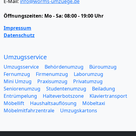
E-Mail:
info@worms-umzuege.de
Öffnungszeiten:
Mo - Sa: 08:00 - 19:00 Uhr
Impressum
Datenschutz
Umzugsservice
Umzugsservice
Behördenumzug
Büroumzug
Fernumzug
Firmenumzug
Laborumzug
Mini Umzug
Praxisumzug
Privatumzug
Seniorenumzug
Studentenumzug
Beiladung
Entrümpelung
Halteverbotszone
Klaviertransport
Möbellift
Haushaltsauflösung
Möbeltaxi
Möbelmitfahrzentrale
Umzugskartons