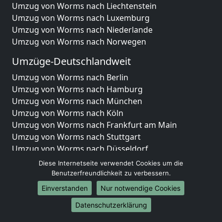
Umzug von Worms nach Liechtenstein
Umzug von Worms nach Luxemburg
Umzug von Worms nach Niederlande
Umzug von Worms nach Norwegen
Umzüge-Deutschlandweit
Umzug von Worms nach Berlin
Umzug von Worms nach Hamburg
Umzug von Worms nach München
Umzug von Worms nach Köln
Umzug von Worms nach Frankfurt am Main
Umzug von Worms nach Stuttgart
Umzug von Worms nach Düsseldorf
Umzug von Worms nach Leipzig
Diese Internetseite verwendet Cookies um die
Umzug von Worms nach Dortmund
Benutzerfreundlichkeit zu verbessern.
Umzug von Worms nach Essen
Einverstanden
Nur notwendige Cookies
Umzug von Worms nach Bremen
Datenschutzerklärung
Umzug von Worms nach Dresden
Umzug von Worms nach Hannover