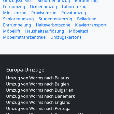
Umzugsservice
Behördenumzug
Büroumzug
Fernumzug
Firmenumzug
Laborumzug
Mini Umzug
Praxisumzug
Privatumzug
Seniorenumzug
Studentenumzug
Beiladung
Entrümpelung
Halteverbotszone
Klaviertransport
Möbellift
Haushaltsauflösung
Möbeltaxi
Möbelmitfahrzentrale
Umzugskartons
Europa-Umzüge
Umzug von Worms nach Belarus
Umzug von Worms nach Belgien
Umzug von Worms nach Bulgarien
Umzug von Worms nach Dänemark
Umzug von Worms nach England
Umzug von Worms nach Portugal