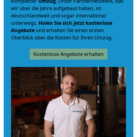
kompletter
Umzug
. Unser Partnernetzwerk, das
wir über die Jahre aufgebaut haben, ist
deutschlandweit und sogar international
unterwegs.
Holen Sie sich jetzt kostenlose
Angebote
und erhalten Sie einen ersten
Überblick über die Kosten für Ihren Umzug.
Kostenlose Angebote erhalten