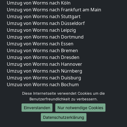
Umzug von Worms nach Köln
Umzug von Worms nach Frankfurt am Main
Umzug von Worms nach Stuttgart
Umzug von Worms nach Düsseldorf
Umzug von Worms nach Leipzig
Umzug von Worms nach Dortmund
Umzug von Worms nach Essen
Umzug von Worms nach Bremen
Umzug von Worms nach Dresden
Umzug von Worms nach Hannover
Umzug von Worms nach Nürnberg
Umzug von Worms nach Duisburg
Umzug von Worms nach Bochum
Umzug von Worms nach Wuppertal
Diese Internetseite verwendet Cookies um die
Umzug von Worms nach Bielefeld
Benutzerfreundlichkeit zu verbessern.
Umzug von Worms nach Bonn
Einverstanden
Nur notwendige Cookies
Umzug von Worms nach Münster
Datenschutzerklärung
Internationale-Umzüge