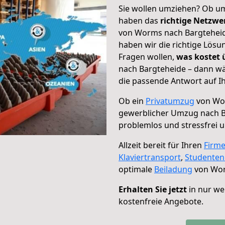
Sie wollen umziehen? Ob um
haben das
richtige Netzw
von Worms nach Bargteheide
haben wir die richtige Lösu
Fragen wollen,
was kostet
nach Bargteheide – dann wä
die passende Antwort auf Ih
Ob ein
Privatumzug
von Wor
gewerblicher Umzug nach B
problemlos und stressfrei 
Allzeit bereit für Ihren
Firm
Klaviertransport
,
Studente
optimale
Beiladung
von Wor
Erhalten Sie jetzt
in nur we
kostenfreie Angebote.