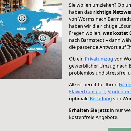
Sie wollen umziehen? Ob um
haben das
richtige Netzw
von Worms nach Barmstedt g
haben wir die richtige Lösu
Fragen wollen,
was kostet
nach Barmstedt – dann wähl
die passende Antwort auf Ih
Ob ein
Privatumzug
von Wor
gewerblicher Umzug nach 
problemlos und stressfrei 
Allzeit bereit für Ihren
Firm
Klaviertransport
,
Studente
optimale
Beiladung
von Wor
Erhalten Sie jetzt
in nur we
kostenfreie Angebote.