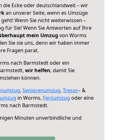
 die Ecke oder deutschlandweit – wir
erk
an unserer Seite, wenn es Umzüge
eht! Wenn Sie nicht weiterwissen –
ng für Sie! Wenn Sie Antworten auf Ihre
 überhaupt mein Umzug
von Worms
en Sie sie uns, denn wir haben immer
re Fragen parat.
ms nach Barmstedt oder ein
Barmstedt,
wir helfen
, damit Sie
umziehen können.
enumzug
,
Seniorenumzug
,
Tresor
– &
numzug
in Worms,
Fernumzug
oder eine
ms nach Barmstedt.
nigen Minuten unverbindliche und