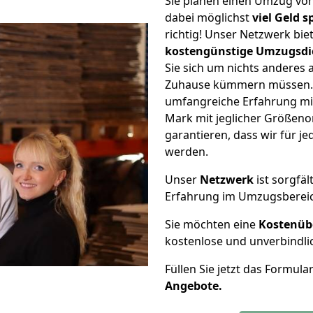
Sie planen einen Umzug v
dabei möglichst
viel Geld 
richtig! Unser Netzwerk bi
kostengünstige Umzugsdi
Sie sich um nichts anderes 
Zuhause kümmern müssen. W
umfangreiche Erfahrung m
Mark mit jeglicher Größen
garantieren, dass wir für j
werden.
Unser
Netzwerk
ist sorgfäl
Erfahrung im Umzugsberei
Sie möchten eine
Kostenüb
kostenlose und unverbindli
Füllen Sie jetzt das Formula
Angebote.