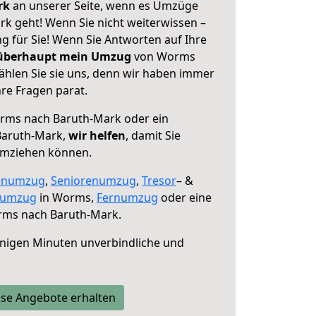
erk
an unserer Seite, wenn es Umzüge
 geht! Wenn Sie nicht weiterwissen –
ng für Sie! Wenn Sie Antworten auf Ihre
 überhaupt mein Umzug
von Worms
hlen Sie sie uns, denn wir haben immer
re Fragen parat.
ms nach Baruth-Mark oder ein
Baruth-Mark,
wir helfen
, damit Sie
umziehen können.
enumzug
,
Seniorenumzug
,
Tresor
– &
numzug
in Worms,
Fernumzug
oder eine
ms nach Baruth-Mark.
nigen Minuten unverbindliche und
se Angebote erhalten