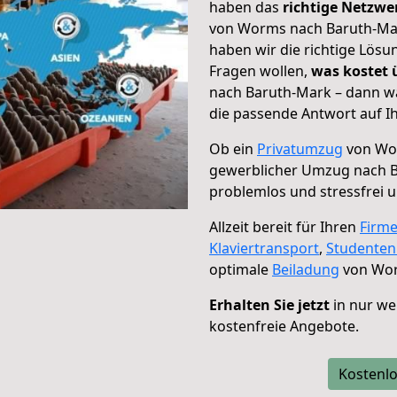
haben das
richtige Netzw
von Worms nach Baruth-Mark
haben wir die richtige Lösu
Fragen wollen,
was kostet
nach Baruth-Mark – dann wä
die passende Antwort auf Ih
Ob ein
Privatumzug
von Wor
gewerblicher Umzug nach 
problemlos und stressfrei 
Allzeit bereit für Ihren
Firm
Klaviertransport
,
Studente
optimale
Beiladung
von Wor
Erhalten Sie jetzt
in nur we
kostenfreie Angebote.
Kostenlo