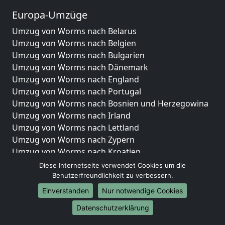
Europa-Umzüge
Umzug von Worms nach Belarus
Umzug von Worms nach Belgien
Umzug von Worms nach Bulgarien
Umzug von Worms nach Dänemark
Umzug von Worms nach England
Umzug von Worms nach Portugal
Umzug von Worms nach Bosnien und Herzegowina
Umzug von Worms nach Irland
Umzug von Worms nach Lettland
Umzug von Worms nach Zypern
Umzug von Worms nach Kroatien
Umzug von Worms nach Estland
Diese Internetseite verwendet Cookies um die
Umzug von Worms nach Finnland
Benutzerfreundlichkeit zu verbessern.
Umzug von Worms nach Frankreich
Einverstanden
Nur notwendige Cookies
Umzug von Worms nach Griechenland
Datenschutzerklärung
Umzug von Worms nach Italien
Umzug von Worms nach Liechtenstein