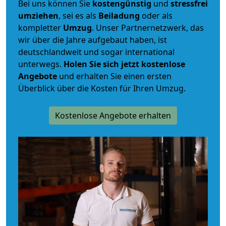
Bei uns können Sie
kostengünstig
und
stressfrei
umziehen
, sei es als
Beiladung
oder als
kompletter
Umzug
. Unser Partnernetzwerk, das
wir über die Jahre aufgebaut haben, ist
deutschlandweit und sogar international
unterwegs.
Holen Sie sich jetzt kostenlose
Angebote
und erhalten Sie einen ersten
Überblick über die Kosten für Ihren Umzug.
Kostenlose Angebote erhalten