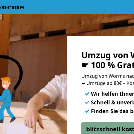
Worms
Umzug von 
☛ 100 % Gra
Umzug von Worms nac
➨ Umzüge ab 80€ – Kos
✓
Wir helfen Ihne
✓
Schnell & unverb
✓
Finden Sie das 
blitzschnell ko