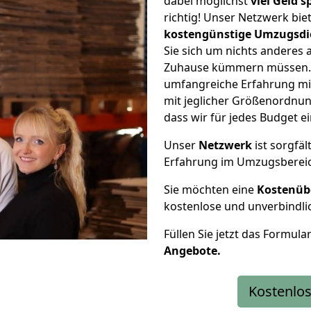
dabei möglichst
viel Geld 
richtig! Unser Netzwerk bi
kostengünstige Umzugsdi
Sie sich um nichts anderes 
Zuhause kümmern müssen. W
umfangreiche Erfahrung m
mit jeglicher Größenordnun
dass wir für jedes Budget 
Unser
Netzwerk
ist sorgfäl
Erfahrung im Umzugsberei
Sie möchten eine
Kostenüb
kostenlose und unverbindli
Füllen Sie jetzt das Formula
Angebote.
Kostenlos