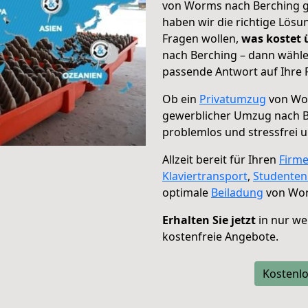
von Worms nach Berching ge
haben wir die richtige Lösu
Fragen wollen,
was kostet
nach Berching – dann wähle
passende Antwort auf Ihre 
Ob ein
Privatumzug
von Wor
gewerblicher Umzug nach 
problemlos und stressfrei 
Allzeit bereit für Ihren
Firm
Klaviertransport
,
Studente
optimale
Beiladung
von Wor
Erhalten Sie jetzt
in nur we
kostenfreie Angebote.
Kostenlo