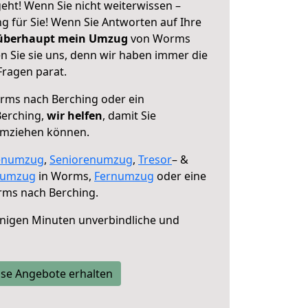
ht! Wenn Sie nicht weiterwissen –
ng für Sie! Wenn Sie Antworten auf Ihre
 überhaupt mein Umzug
von Worms
n Sie sie uns, denn wir haben immer die
Fragen parat.
ms nach Berching oder ein
Berching,
wir helfen
, damit Sie
umziehen können.
enumzug
,
Seniorenumzug
,
Tresor
– &
numzug
in Worms,
Fernumzug
oder eine
ms nach Berching.
nigen Minuten unverbindliche und
se Angebote erhalten