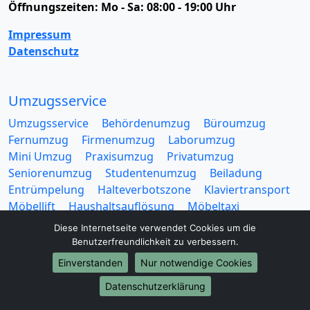
Öffnungszeiten:
Mo - Sa: 08:00 - 19:00 Uhr
Impressum
Datenschutz
Umzugsservice
Umzugsservice
Behördenumzug
Büroumzug
Fernumzug
Firmenumzug
Laborumzug
Mini Umzug
Praxisumzug
Privatumzug
Seniorenumzug
Studentenumzug
Beiladung
Entrümpelung
Halteverbotszone
Klaviertransport
Möbellift
Haushaltsauflösung
Möbeltaxi
Möbelmitfahrzentrale
Umzugskartons
Diese Internetseite verwendet Cookies um die
Benutzerfreundlichkeit zu verbessern.
Einverstanden
Nur notwendige Cookies
Datenschutzerklärung