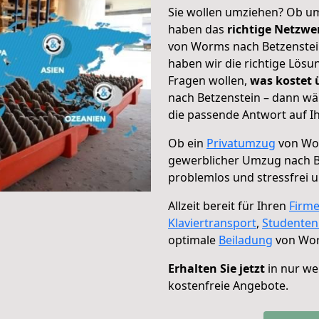
Sie wollen umziehen? Ob um
haben das
richtige Netzw
von Worms nach Betzenstein
haben wir die richtige Lösu
Fragen wollen,
was kostet
nach Betzenstein – dann wä
die passende Antwort auf Ih
Ob ein
Privatumzug
von Wor
gewerblicher Umzug nach B
problemlos und stressfrei 
Allzeit bereit für Ihren
Firm
Klaviertransport
,
Studente
optimale
Beiladung
von Wor
Erhalten Sie jetzt
in nur we
kostenfreie Angebote.