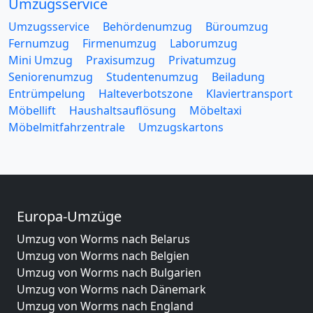
Umzugsservice
Umzugsservice
Behördenumzug
Büroumzug
Fernumzug
Firmenumzug
Laborumzug
Mini Umzug
Praxisumzug
Privatumzug
Seniorenumzug
Studentenumzug
Beiladung
Entrümpelung
Halteverbotszone
Klaviertransport
Möbellift
Haushaltsauflösung
Möbeltaxi
Möbelmitfahrzentrale
Umzugskartons
Europa-Umzüge
Umzug von Worms nach Belarus
Umzug von Worms nach Belgien
Umzug von Worms nach Bulgarien
Umzug von Worms nach Dänemark
Umzug von Worms nach England