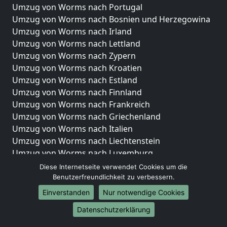
Umzug von Worms nach Portugal
Umzug von Worms nach Bosnien und Herzegowina
Umzug von Worms nach Irland
Umzug von Worms nach Lettland
Umzug von Worms nach Zypern
Umzug von Worms nach Kroatien
Umzug von Worms nach Estland
Umzug von Worms nach Finnland
Umzug von Worms nach Frankreich
Umzug von Worms nach Griechenland
Umzug von Worms nach Italien
Umzug von Worms nach Liechtenstein
Umzug von Worms nach Luxemburg
Umzug von Worms nach Niederlande
Diese Internetseite verwendet Cookies um die
Umzug von Worms nach Norwegen
Benutzerfreundlichkeit zu verbessern.
Einverstanden
Nur notwendige Cookies
Umzüge-Deutschlandweit
Datenschutzerklärung
Umzug von Worms nach Berlin
Umzug von Worms nach Hamburg