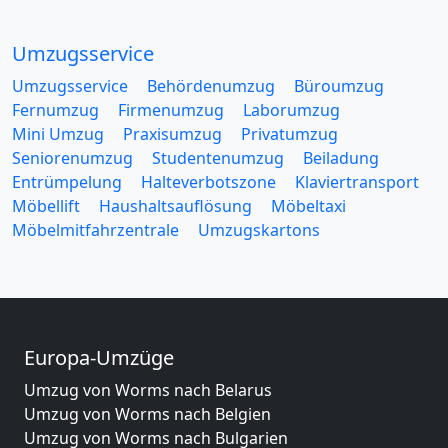
Umzugsservice
Umzugsservice
Behördenumzug
Büroumzug
Fernumzug
Firmenumzug
Laborumzug
Mini Umzug
Praxisumzug
Privatumzug
Seniorenumzug
Studentenumzug
Beiladung
Entrümpelung
Halteverbotszone
Klaviertransport
Möbellift
Haushaltsauflösung
Möbeltaxi
Möbelmitfahrzentrale
Umzugskartons
Europa-Umzüge
Umzug von Worms nach Belarus
Umzug von Worms nach Belgien
Umzug von Worms nach Bulgarien