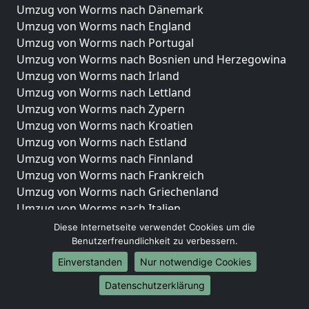
Umzug von Worms nach Dänemark
Umzug von Worms nach England
Umzug von Worms nach Portugal
Umzug von Worms nach Bosnien und Herzegowina
Umzug von Worms nach Irland
Umzug von Worms nach Lettland
Umzug von Worms nach Zypern
Umzug von Worms nach Kroatien
Umzug von Worms nach Estland
Umzug von Worms nach Finnland
Umzug von Worms nach Frankreich
Umzug von Worms nach Griechenland
Umzug von Worms nach Italien
Umzug von Worms nach Liechtenstein
Diese Internetseite verwendet Cookies um die
Umzug von Worms nach Luxemburg
Benutzerfreundlichkeit zu verbessern.
Umzug von Worms nach Niederlande
Einverstanden
Nur notwendige Cookies
Umzug von Worms nach Norwegen
Datenschutzerklärung
Umzüge-Deutschlandweit