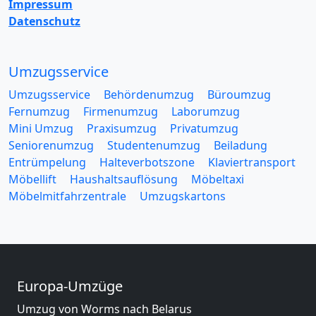
Impressum
Datenschutz
Umzugsservice
Umzugsservice
Behördenumzug
Büroumzug
Fernumzug
Firmenumzug
Laborumzug
Mini Umzug
Praxisumzug
Privatumzug
Seniorenumzug
Studentenumzug
Beiladung
Entrümpelung
Halteverbotszone
Klaviertransport
Möbellift
Haushaltsauflösung
Möbeltaxi
Möbelmitfahrzentrale
Umzugskartons
Europa-Umzüge
Umzug von Worms nach Belarus