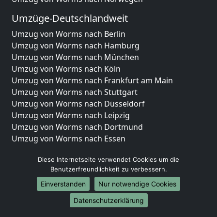
Umzüge-Deutschlandweit
Umzug von Worms nach Berlin
Umzug von Worms nach Hamburg
Umzug von Worms nach München
Umzug von Worms nach Köln
Umzug von Worms nach Frankfurt am Main
Umzug von Worms nach Stuttgart
Umzug von Worms nach Düsseldorf
Umzug von Worms nach Leipzig
Umzug von Worms nach Dortmund
Umzug von Worms nach Essen
Umzug von Worms nach Bremen
Diese Internetseite verwendet Cookies um die
Umzug von Worms nach Dresden
Benutzerfreundlichkeit zu verbessern.
Umzug von Worms nach Hannover
Umzug von Worms nach Nürnberg
Einverstanden
Nur notwendige Cookies
Umzug von Worms nach Duisburg
Datenschutzerklärung
Umzug von Worms nach Bochum