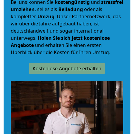
Bei uns können Sie
kostengünstig
und
stressfrei
umziehen
, sei es als
Beiladung
oder als
kompletter
Umzug
. Unser Partnernetzwerk, das
wir über die Jahre aufgebaut haben, ist
deutschlandweit und sogar international
unterwegs.
Holen Sie sich jetzt kostenlose
Angebote
und erhalten Sie einen ersten
Überblick über die Kosten für Ihren Umzug.
Kostenlose Angebote erhalten