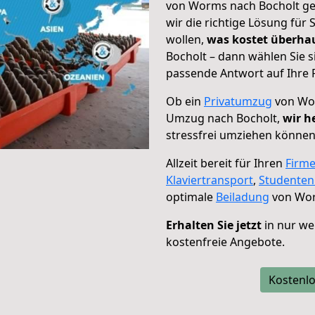
von Worms nach Bocholt geh
wir die richtige Lösung für
wollen,
was kostet überh
Bocholt – dann wählen Sie s
passende Antwort auf Ihre 
Ob ein
Privatumzug
von Wor
Umzug nach Bocholt,
wir h
stressfrei umziehen können
Allzeit bereit für Ihren
Firm
Klaviertransport
,
Studente
optimale
Beiladung
von Wor
Erhalten Sie jetzt
in nur we
kostenfreie Angebote.
Kostenlo