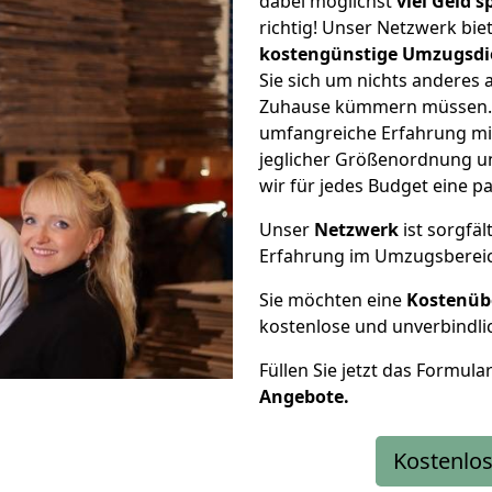
dabei möglichst
viel Geld 
richtig! Unser Netzwerk bi
kostengünstige Umzugsdi
Sie sich um nichts anderes 
Zuhause kümmern müssen. W
umfangreiche Erfahrung m
jeglicher Größenordnung u
wir für jedes Budget eine 
Unser
Netzwerk
ist sorgfäl
Erfahrung im Umzugsberei
Sie möchten eine
Kostenüb
kostenlose und unverbindli
Füllen Sie jetzt das Formula
Angebote.
Kostenlos