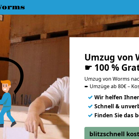
Worms
Umzug von 
☛ 100 % Gra
Umzug von Worms nac
➨ Umzüge ab 80€ – Kos
✓
Wir helfen Ihne
✓
Schnell & unverb
✓
Finden Sie das 
blitzschnell ko