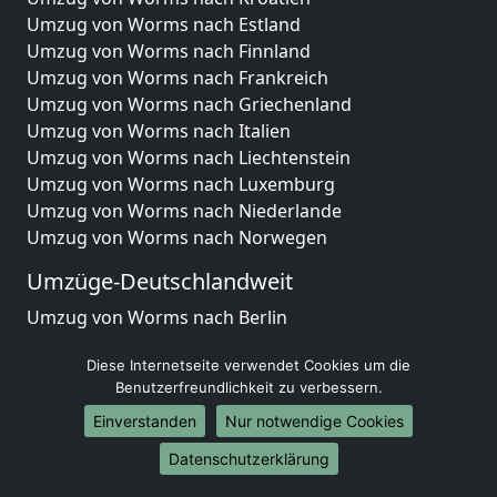
Umzug von Worms nach Estland
Umzug von Worms nach Finnland
Umzug von Worms nach Frankreich
Umzug von Worms nach Griechenland
Umzug von Worms nach Italien
Umzug von Worms nach Liechtenstein
Umzug von Worms nach Luxemburg
Umzug von Worms nach Niederlande
Umzug von Worms nach Norwegen
Umzüge-Deutschlandweit
Umzug von Worms nach Berlin
Umzug von Worms nach Hamburg
Diese Internetseite verwendet Cookies um die
Umzug von Worms nach München
Benutzerfreundlichkeit zu verbessern.
Umzug von Worms nach Köln
Umzug von Worms nach Frankfurt am Main
Einverstanden
Nur notwendige Cookies
Umzug von Worms nach Stuttgart
Datenschutzerklärung
Umzug von Worms nach Düsseldorf