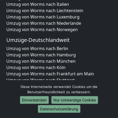
Umzug von Worms nach Italien
Umzug von Worms nach Liechtenstein
Umzug von Worms nach Luxemburg
Umzug von Worms nach Niederlande
Umzug von Worms nach Norwegen
Umzüge-Deutschlandweit
Umzug von Worms nach Berlin
Umzug von Worms nach Hamburg
Umzug von Worms nach München
Umzug von Worms nach Köln
Umzug von Worms nach Frankfurt am Main
Umzug von Worms nach Stuttgart
Umzug von Worms nach Düsseldorf
Diese Internetseite verwendet Cookies um die
Umzug von Worms nach Leipzig
Benutzerfreundlichkeit zu verbessern.
Umzug von Worms nach Dortmund
Einverstanden
Nur notwendige Cookies
Umzug von Worms nach Essen
Datenschutzerklärung
Umzug von Worms nach Bremen
Umzug von Worms nach Dresden