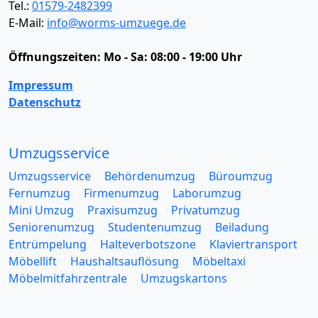
Tel.:
01579-2482399
E-Mail:
info@worms-umzuege.de
Öffnungszeiten:
Mo - Sa: 08:00 - 19:00 Uhr
Impressum
Datenschutz
Umzugsservice
Umzugsservice
Behördenumzug
Büroumzug
Fernumzug
Firmenumzug
Laborumzug
Mini Umzug
Praxisumzug
Privatumzug
Seniorenumzug
Studentenumzug
Beiladung
Entrümpelung
Halteverbotszone
Klaviertransport
Möbellift
Haushaltsauflösung
Möbeltaxi
Möbelmitfahrzentrale
Umzugskartons