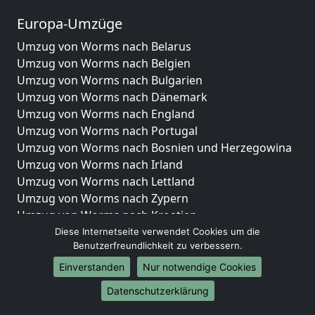
Europa-Umzüge
Umzug von Worms nach Belarus
Umzug von Worms nach Belgien
Umzug von Worms nach Bulgarien
Umzug von Worms nach Dänemark
Umzug von Worms nach England
Umzug von Worms nach Portugal
Umzug von Worms nach Bosnien und Herzegowina
Umzug von Worms nach Irland
Umzug von Worms nach Lettland
Umzug von Worms nach Zypern
Umzug von Worms nach Kroatien
Umzug von Worms nach Estland
Diese Internetseite verwendet Cookies um die
Benutzerfreundlichkeit zu verbessern.
Umzug von Worms nach Finnland
Umzug von Worms nach Frankreich
Einverstanden
Nur notwendige Cookies
Umzug von Worms nach Griechenland
Datenschutzerklärung
Umzug von Worms nach Italien