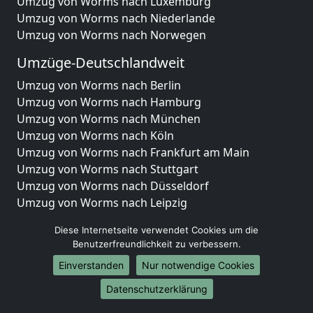
Umzug von Worms nach Luxemburg
Umzug von Worms nach Niederlande
Umzug von Worms nach Norwegen
Umzüge-Deutschlandweit
Umzug von Worms nach Berlin
Umzug von Worms nach Hamburg
Umzug von Worms nach München
Umzug von Worms nach Köln
Umzug von Worms nach Frankfurt am Main
Umzug von Worms nach Stuttgart
Umzug von Worms nach Düsseldorf
Umzug von Worms nach Leipzig
Umzug von Worms nach Dortmund
Diese Internetseite verwendet Cookies um die
Umzug von Worms nach Essen
Benutzerfreundlichkeit zu verbessern.
Umzug von Worms nach Bremen
Einverstanden
Nur notwendige Cookies
Umzug von Worms nach Dresden
Umzug von Worms nach Hannover
Datenschutzerklärung
Umzug von Worms nach Nürnberg