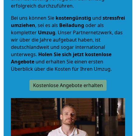
erfolgreich durchzuführen.
Bei uns können Sie
kostengünstig
und
stressfrei
umziehen
, sei es als
Beiladung
oder als
kompletter
Umzug
. Unser Partnernetzwerk, das
wir über die Jahre aufgebaut haben, ist
deutschlandweit und sogar international
unterwegs.
Holen Sie sich jetzt kostenlose
Angebote
und erhalten Sie einen ersten
Überblick über die Kosten für Ihren Umzug.
Kostenlose Angebote erhalten