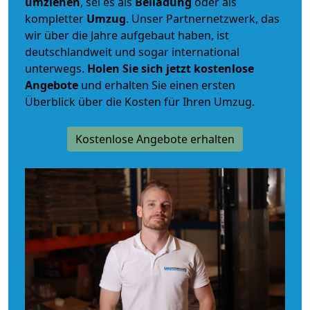
umziehen
, sei es als
Beiladung
oder als
kompletter
Umzug
. Unser Partnernetzwerk, das
wir über die Jahre aufgebaut haben, ist
deutschlandweit und sogar international
unterwegs.
Holen Sie sich jetzt kostenlose
Angebote
und erhalten Sie einen ersten
Überblick über die Kosten für Ihren Umzug.
Kostenlose Angebote erhalten