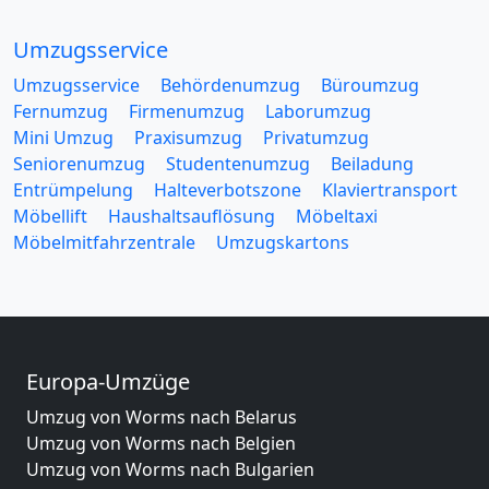
Umzugsservice
Umzugsservice
Behördenumzug
Büroumzug
Fernumzug
Firmenumzug
Laborumzug
Mini Umzug
Praxisumzug
Privatumzug
Seniorenumzug
Studentenumzug
Beiladung
Entrümpelung
Halteverbotszone
Klaviertransport
Möbellift
Haushaltsauflösung
Möbeltaxi
Möbelmitfahrzentrale
Umzugskartons
Europa-Umzüge
Umzug von Worms nach Belarus
Umzug von Worms nach Belgien
Umzug von Worms nach Bulgarien