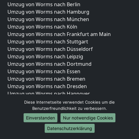
Umzug von Worms nach Berlin
Umzug von Worms nach Hamburg
Umzug von Worms nach München
Umzug von Worms nach Köln
Umzug von Worms nach Frankfurt am Main
Umzug von Worms nach Stuttgart
Umzug von Worms nach Düsseldorf
Umzug von Worms nach Leipzig
Umzug von Worms nach Dortmund
Umzug von Worms nach Essen
Umzug von Worms nach Bremen
Umzug von Worms nach Dresden
Umzug von Worms nach Hannover
Umzug von Worms nach Nürnberg
Diese Internetseite verwendet Cookies um die
Umzug von Worms nach Duisburg
Benutzerfreundlichkeit zu verbessern.
Umzug von Worms nach Bochum
Einverstanden
Nur notwendige Cookies
Umzug von Worms nach Wuppertal
Datenschutzerklärung
Umzug von Worms nach Bielefeld
Umzug von Worms nach Bonn