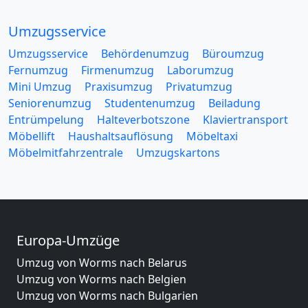
Umzugsservice
Umzugsservice
Behördenumzug
Büroumzug
Fernumzug
Firmenumzug
Laborumzug
Mini Umzug
Praxisumzug
Privatumzug
Seniorenumzug
Studentenumzug
Beiladung
Entrümpelung
Halteverbotszone
Klaviertransport
Möbellift
Haushaltsauflösung
Möbeltaxi
Möbelmitfahrzentrale
Umzugskartons
Europa-Umzüge
Umzug von Worms nach Belarus
Umzug von Worms nach Belgien
Umzug von Worms nach Bulgarien