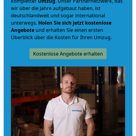
kompletter
Umzug
. Unser Partnernetzwerk, das
wir über die Jahre aufgebaut haben, ist
deutschlandweit und sogar international
unterwegs.
Holen Sie sich jetzt kostenlose
Angebote
und erhalten Sie einen ersten
Überblick über die Kosten für Ihren Umzug.
Kostenlose Angebote erhalten