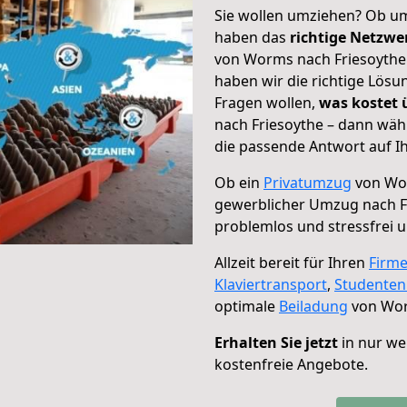
Sie wollen umziehen? Ob um
haben das
richtige Netzw
von Worms nach Friesoythe 
haben wir die richtige Lösu
Fragen wollen,
was kostet
nach Friesoythe – dann wäh
die passende Antwort auf Ih
Ob ein
Privatumzug
von Wor
gewerblicher Umzug nach F
problemlos und stressfrei 
Allzeit bereit für Ihren
Firm
Klaviertransport
,
Studente
optimale
Beiladung
von Wor
Erhalten Sie jetzt
in nur we
kostenfreie Angebote.