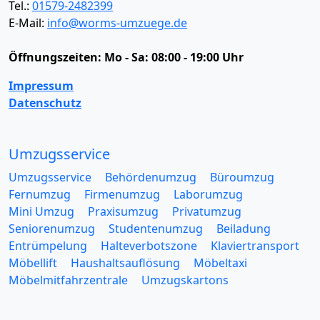
Tel.:
01579-2482399
E-Mail:
info@worms-umzuege.de
Öffnungszeiten:
Mo - Sa: 08:00 - 19:00 Uhr
Impressum
Datenschutz
Umzugsservice
Umzugsservice
Behördenumzug
Büroumzug
Fernumzug
Firmenumzug
Laborumzug
Mini Umzug
Praxisumzug
Privatumzug
Seniorenumzug
Studentenumzug
Beiladung
Entrümpelung
Halteverbotszone
Klaviertransport
Möbellift
Haushaltsauflösung
Möbeltaxi
Möbelmitfahrzentrale
Umzugskartons