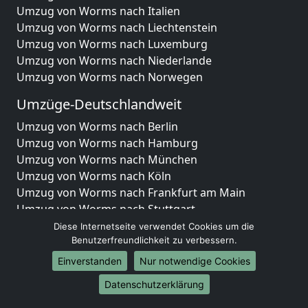
Umzug von Worms nach Italien
Umzug von Worms nach Liechtenstein
Umzug von Worms nach Luxemburg
Umzug von Worms nach Niederlande
Umzug von Worms nach Norwegen
Umzüge-Deutschlandweit
Umzug von Worms nach Berlin
Umzug von Worms nach Hamburg
Umzug von Worms nach München
Umzug von Worms nach Köln
Umzug von Worms nach Frankfurt am Main
Umzug von Worms nach Stuttgart
Umzug von Worms nach Düsseldorf
Diese Internetseite verwendet Cookies um die
Umzug von Worms nach Leipzig
Benutzerfreundlichkeit zu verbessern.
Umzug von Worms nach Dortmund
Einverstanden
Nur notwendige Cookies
Umzug von Worms nach Essen
Datenschutzerklärung
Umzug von Worms nach Bremen
Umzug von Worms nach Dresden