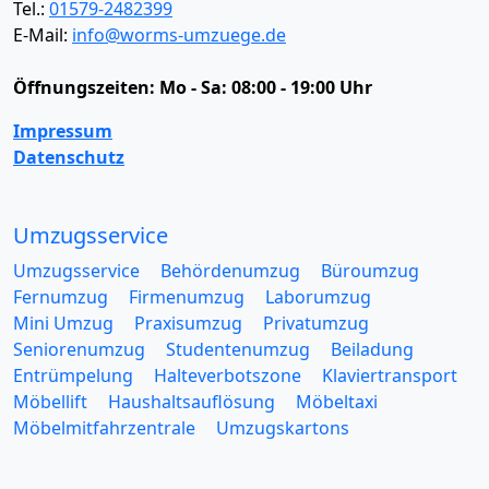
Tel.:
01579-2482399
E-Mail:
info@worms-umzuege.de
Öffnungszeiten:
Mo - Sa: 08:00 - 19:00 Uhr
Impressum
Datenschutz
Umzugsservice
Umzugsservice
Behördenumzug
Büroumzug
Fernumzug
Firmenumzug
Laborumzug
Mini Umzug
Praxisumzug
Privatumzug
Seniorenumzug
Studentenumzug
Beiladung
Entrümpelung
Halteverbotszone
Klaviertransport
Möbellift
Haushaltsauflösung
Möbeltaxi
Möbelmitfahrzentrale
Umzugskartons