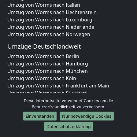
Umzug von Worms nach Italien
Umzug von Worms nach Liechtenstein
Umzug von Worms nach Luxemburg
Umzug von Worms nach Niederlande
Umzug von Worms nach Norwegen
Umzüge-Deutschlandweit
Umzug von Worms nach Berlin
Umzug von Worms nach Hamburg
Umzug von Worms nach München
Umzug von Worms nach Köln
Umzug von Worms nach Frankfurt am Main
Umzug von Worms nach Stuttgart
Umzug von Worms nach Düsseldorf
Diese Internetseite verwendet Cookies um die
Umzug von Worms nach Leipzig
Benutzerfreundlichkeit zu verbessern.
Umzug von Worms nach Dortmund
Einverstanden
Nur notwendige Cookies
Umzug von Worms nach Essen
Datenschutzerklärung
Umzug von Worms nach Bremen
Umzug von Worms nach Dresden