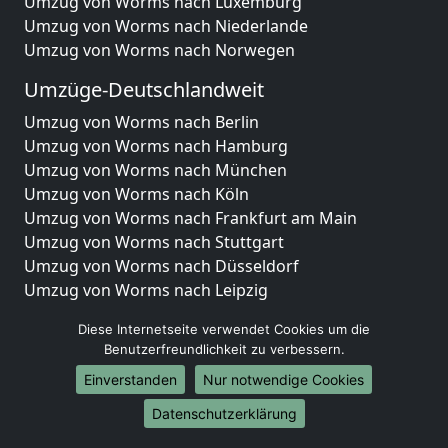
Umzug von Worms nach Luxemburg
Umzug von Worms nach Niederlande
Umzug von Worms nach Norwegen
Umzüge-Deutschlandweit
Umzug von Worms nach Berlin
Umzug von Worms nach Hamburg
Umzug von Worms nach München
Umzug von Worms nach Köln
Umzug von Worms nach Frankfurt am Main
Umzug von Worms nach Stuttgart
Umzug von Worms nach Düsseldorf
Umzug von Worms nach Leipzig
Umzug von Worms nach Dortmund
Diese Internetseite verwendet Cookies um die
Umzug von Worms nach Essen
Benutzerfreundlichkeit zu verbessern.
Umzug von Worms nach Bremen
Einverstanden
Nur notwendige Cookies
Umzug von Worms nach Dresden
Umzug von Worms nach Hannover
Datenschutzerklärung
Umzug von Worms nach Nürnberg