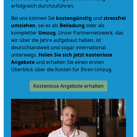
erfolgreich durchzuführen.
Bei uns können Sie
kostengünstig
und
stressfrei
umziehen
, sei es als
Beiladung
oder als
kompletter
Umzug
. Unser Partnernetzwerk, das
wir über die Jahre aufgebaut haben, ist
deutschlandweit und sogar international
unterwegs.
Holen Sie sich jetzt kostenlose
Angebote
und erhalten Sie einen ersten
Überblick über die Kosten für Ihren Umzug.
Kostenlose Angebote erhalten