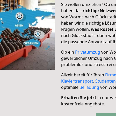
Sie wollen umziehen? Ob um
haben das
richtige Netzw
von Worms nach Glückstadt 
haben wir die richtige Lösu
Fragen wollen,
was kostet
nach Glückstadt – dann wäh
die passende Antwort auf Ih
Ob ein
Privatumzug
von Wor
gewerblicher Umzug nach G
problemlos und stressfrei 
Allzeit bereit für Ihren
Firm
Klaviertransport
,
Studente
optimale
Beiladung
von Wor
Erhalten Sie jetzt
in nur we
kostenfreie Angebote.