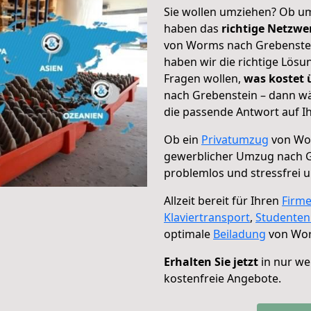
Sie wollen umziehen? Ob um
haben das
richtige Netzw
von Worms nach Grebenstein
haben wir die richtige Lösu
Fragen wollen,
was kostet
nach Grebenstein – dann wä
die passende Antwort auf Ih
Ob ein
Privatumzug
von Wor
gewerblicher Umzug nach 
problemlos und stressfrei 
Allzeit bereit für Ihren
Firm
Klaviertransport
,
Studente
optimale
Beiladung
von Wor
Erhalten Sie jetzt
in nur we
kostenfreie Angebote.