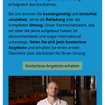
erfolgreich durchzuführen.
Bei uns können Sie
kostengünstig
und
stressfrei
umziehen
, sei es als
Beiladung
oder als
kompletter
Umzug
. Unser Partnernetzwerk, das
wir über die Jahre aufgebaut haben, ist
deutschlandweit und sogar international
unterwegs.
Holen Sie sich jetzt kostenlose
Angebote
und erhalten Sie einen ersten
Überblick über die Kosten für Ihren Umzug.
Kostenlose Angebote erhalten