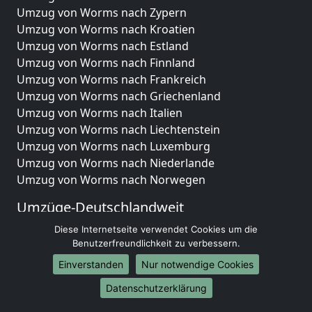
Umzug von Worms nach Zypern
Umzug von Worms nach Kroatien
Umzug von Worms nach Estland
Umzug von Worms nach Finnland
Umzug von Worms nach Frankreich
Umzug von Worms nach Griechenland
Umzug von Worms nach Italien
Umzug von Worms nach Liechtenstein
Umzug von Worms nach Luxemburg
Umzug von Worms nach Niederlande
Umzug von Worms nach Norwegen
Umzüge-Deutschlandweit
Umzug von Worms nach Berlin
Diese Internetseite verwendet Cookies um die
Benutzerfreundlichkeit zu verbessern.
Umzug von Worms nach Hamburg
Umzug von Worms nach München
Einverstanden
Nur notwendige Cookies
Umzug von Worms nach Köln
Datenschutzerklärung
Umzug von Worms nach Frankfurt am Main