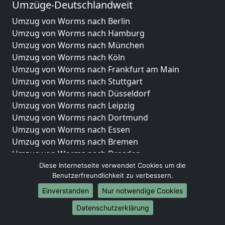
Umzüge-Deutschlandweit
Umzug von Worms nach Berlin
Umzug von Worms nach Hamburg
Umzug von Worms nach München
Umzug von Worms nach Köln
Umzug von Worms nach Frankfurt am Main
Umzug von Worms nach Stuttgart
Umzug von Worms nach Düsseldorf
Umzug von Worms nach Leipzig
Umzug von Worms nach Dortmund
Umzug von Worms nach Essen
Umzug von Worms nach Bremen
Umzug von Worms nach Dresden
Umzug von Worms nach Hannover
Diese Internetseite verwendet Cookies um die
Benutzerfreundlichkeit zu verbessern.
Umzug von Worms nach Nürnberg
Umzug von Worms nach Duisburg
Einverstanden
Nur notwendige Cookies
Umzug von Worms nach Bochum
Datenschutzerklärung
Umzug von Worms nach Wuppertal