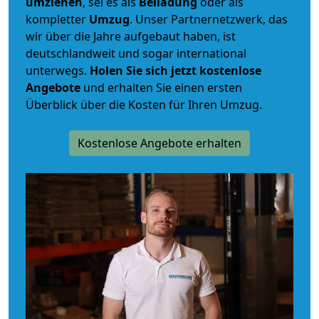
umziehen
, sei es als
Beiladung
oder als
kompletter
Umzug
. Unser Partnernetzwerk, das
wir über die Jahre aufgebaut haben, ist
deutschlandweit und sogar international
unterwegs.
Holen Sie sich jetzt kostenlose
Angebote
und erhalten Sie einen ersten
Überblick über die Kosten für Ihren Umzug.
Kostenlose Angebote erhalten