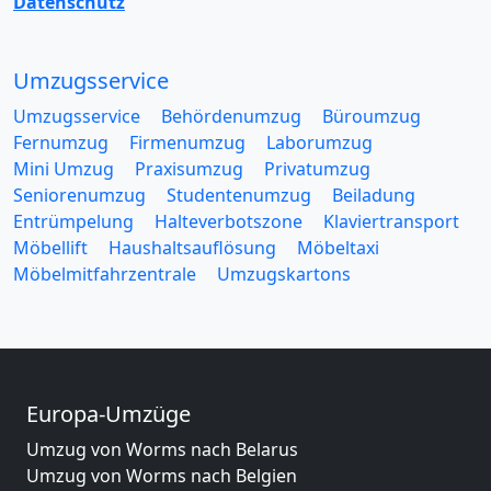
Datenschutz
Umzugsservice
Umzugsservice
Behördenumzug
Büroumzug
Fernumzug
Firmenumzug
Laborumzug
Mini Umzug
Praxisumzug
Privatumzug
Seniorenumzug
Studentenumzug
Beiladung
Entrümpelung
Halteverbotszone
Klaviertransport
Möbellift
Haushaltsauflösung
Möbeltaxi
Möbelmitfahrzentrale
Umzugskartons
Europa-Umzüge
Umzug von Worms nach Belarus
Umzug von Worms nach Belgien