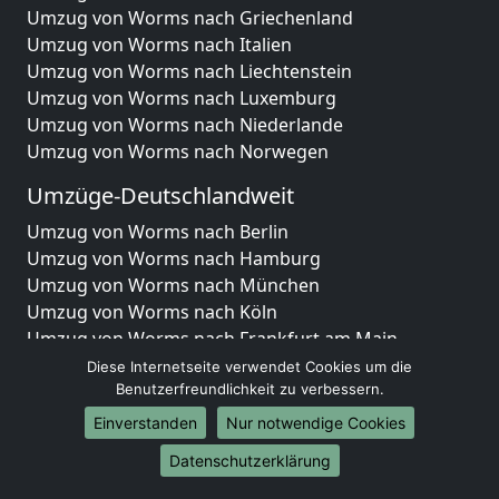
Umzug von Worms nach Griechenland
Umzug von Worms nach Italien
Umzug von Worms nach Liechtenstein
Umzug von Worms nach Luxemburg
Umzug von Worms nach Niederlande
Umzug von Worms nach Norwegen
Umzüge-Deutschlandweit
Umzug von Worms nach Berlin
Umzug von Worms nach Hamburg
Umzug von Worms nach München
Umzug von Worms nach Köln
Umzug von Worms nach Frankfurt am Main
Umzug von Worms nach Stuttgart
Diese Internetseite verwendet Cookies um die
Umzug von Worms nach Düsseldorf
Benutzerfreundlichkeit zu verbessern.
Umzug von Worms nach Leipzig
Einverstanden
Nur notwendige Cookies
Umzug von Worms nach Dortmund
Datenschutzerklärung
Umzug von Worms nach Essen
Umzug von Worms nach Bremen