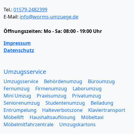
Tel.:
01579-2482399
E-Mail:
info@worms-umzuege.de
Öffnungszeiten:
Mo - Sa: 08:00 - 19:00 Uhr
Impressum
Datenschutz
Umzugsservice
Umzugsservice
Behördenumzug
Büroumzug
Fernumzug
Firmenumzug
Laborumzug
Mini Umzug
Praxisumzug
Privatumzug
Seniorenumzug
Studentenumzug
Beiladung
Entrümpelung
Halteverbotszone
Klaviertransport
Möbellift
Haushaltsauflösung
Möbeltaxi
Möbelmitfahrzentrale
Umzugskartons