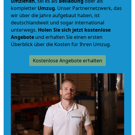
umziehen
, sei es als
Beiladung
oder als
kompletter
Umzug
. Unser Partnernetzwerk, das
wir über die Jahre aufgebaut haben, ist
deutschlandweit und sogar international
unterwegs.
Holen Sie sich jetzt kostenlose
Angebote
und erhalten Sie einen ersten
Überblick über die Kosten für Ihren Umzug.
Kostenlose Angebote erhalten