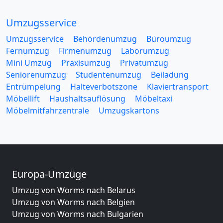
Umzugsservice
Umzugsservice
Behördenumzug
Büroumzug
Fernumzug
Firmenumzug
Laborumzug
Mini Umzug
Praxisumzug
Privatumzug
Seniorenumzug
Studentenumzug
Beiladung
Entrümpelung
Halteverbotszone
Klaviertransport
Möbellift
Haushaltsauflösung
Möbeltaxi
Möbelmitfahrzentrale
Umzugskartons
Europa-Umzüge
Umzug von Worms nach Belarus
Umzug von Worms nach Belgien
Umzug von Worms nach Bulgarien