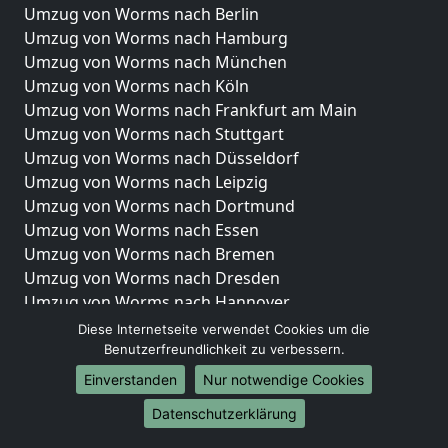
Umzug von Worms nach Berlin
Umzug von Worms nach Hamburg
Umzug von Worms nach München
Umzug von Worms nach Köln
Umzug von Worms nach Frankfurt am Main
Umzug von Worms nach Stuttgart
Umzug von Worms nach Düsseldorf
Umzug von Worms nach Leipzig
Umzug von Worms nach Dortmund
Umzug von Worms nach Essen
Umzug von Worms nach Bremen
Umzug von Worms nach Dresden
Umzug von Worms nach Hannover
Umzug von Worms nach Nürnberg
Diese Internetseite verwendet Cookies um die
Umzug von Worms nach Duisburg
Benutzerfreundlichkeit zu verbessern.
Umzug von Worms nach Bochum
Einverstanden
Nur notwendige Cookies
Umzug von Worms nach Wuppertal
Datenschutzerklärung
Umzug von Worms nach Bielefeld
Umzug von Worms nach Bonn