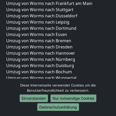
Umzug von Worms nach Frankfurt am Main
Umzug von Worms nach Stuttgart
Umzug von Worms nach Düsseldorf
Umzug von Worms nach Leipzig
Umzug von Worms nach Dortmund
Umzug von Worms nach Essen
Umzug von Worms nach Bremen
Umzug von Worms nach Dresden
Umzug von Worms nach Hannover
Umzug von Worms nach Nürnberg
Umzug von Worms nach Duisburg
Umzug von Worms nach Bochum
Umzug von Worms nach Wuppertal
Umzug von Worms nach Bielefeld
Diese Internetseite verwendet Cookies um die
Umzug von Worms nach Bonn
Benutzerfreundlichkeit zu verbessern.
Umzug von Worms nach Münster
Einverstanden
Nur notwendige Cookies
Internationale-Umzüge
Datenschutzerklärung
Umzug von Worms nach Brasilien