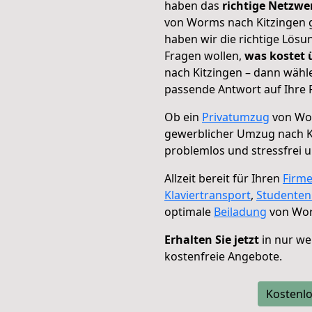
haben das
richtige Netzw
von Worms nach Kitzingen g
haben wir die richtige Lösu
Fragen wollen,
was kostet
nach Kitzingen – dann wähle
passende Antwort auf Ihre 
Ob ein
Privatumzug
von Wor
gewerblicher Umzug nach K
problemlos und stressfrei 
Allzeit bereit für Ihren
Firm
Klaviertransport
,
Studente
optimale
Beiladung
von Wor
Erhalten Sie jetzt
in nur we
kostenfreie Angebote.
Kostenlo