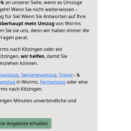
erk
an unserer Seite, wenn es Umzüge
eht! Wenn Sie nicht weiterwissen –
ng für Sie! Wenn Sie Antworten auf Ihre
 überhaupt mein Umzug
von Worms
n Sie sie uns, denn wir haben immer die
Fragen parat.
ms nach Kitzingen oder ein
itzingen,
wir helfen
, damit Sie
umziehen können.
enumzug
,
Seniorenumzug
,
Tresor
– &
numzug
in Worms,
Fernumzug
oder eine
ms nach Kitzingen.
nigen Minuten unverbindliche und
se Angebote erhalten