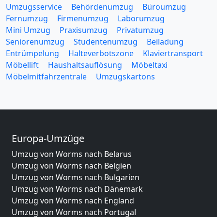
Umzugsservice
Behördenumzug
Büroumzug
Fernumzug
Firmenumzug
Laborumzug
Mini Umzug
Praxisumzug
Privatumzug
Seniorenumzug
Studentenumzug
Beiladung
Entrümpelung
Halteverbotszone
Klaviertransport
Möbellift
Haushaltsauflösung
Möbeltaxi
Möbelmitfahrzentrale
Umzugskartons
Europa-Umzüge
Umzug von Worms nach Belarus
Umzug von Worms nach Belgien
Umzug von Worms nach Bulgarien
Umzug von Worms nach Dänemark
Umzug von Worms nach England
Umzug von Worms nach Portugal