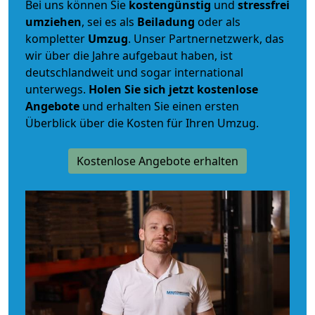
Bei uns können Sie
kostengünstig
und
stressfrei
umziehen
, sei es als
Beiladung
oder als
kompletter
Umzug
. Unser Partnernetzwerk, das
wir über die Jahre aufgebaut haben, ist
deutschlandweit und sogar international
unterwegs.
Holen Sie sich jetzt kostenlose
Angebote
und erhalten Sie einen ersten
Überblick über die Kosten für Ihren Umzug.
Kostenlose Angebote erhalten