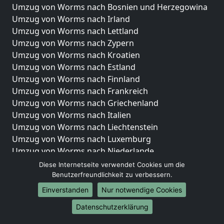
Umzug von Worms nach Bosnien und Herzegowina
Umzug von Worms nach Irland
Umzug von Worms nach Lettland
Umzug von Worms nach Zypern
Umzug von Worms nach Kroatien
Umzug von Worms nach Estland
Umzug von Worms nach Finnland
Umzug von Worms nach Frankreich
Umzug von Worms nach Griechenland
Umzug von Worms nach Italien
Umzug von Worms nach Liechtenstein
Umzug von Worms nach Luxemburg
Umzug von Worms nach Niederlande
Umzug von Worms nach Norwegen
Diese Internetseite verwendet Cookies um die
Benutzerfreundlichkeit zu verbessern.
Umzüge-Deutschlandweit
Einverstanden
Nur notwendige Cookies
Umzug von Worms nach Berlin
Datenschutzerklärung
Umzug von Worms nach Hamburg
Umzug von Worms nach München