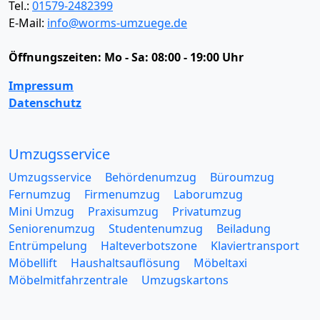
Tel.:
01579-2482399
E-Mail:
info@worms-umzuege.de
Öffnungszeiten:
Mo - Sa: 08:00 - 19:00 Uhr
Impressum
Datenschutz
Umzugsservice
Umzugsservice
Behördenumzug
Büroumzug
Fernumzug
Firmenumzug
Laborumzug
Mini Umzug
Praxisumzug
Privatumzug
Seniorenumzug
Studentenumzug
Beiladung
Entrümpelung
Halteverbotszone
Klaviertransport
Möbellift
Haushaltsauflösung
Möbeltaxi
Möbelmitfahrzentrale
Umzugskartons