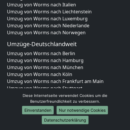
Umzug von Worms nach Italien
Umzug von Worms nach Liechtenstein
Umzug von Worms nach Luxemburg
Umzug von Worms nach Niederlande
Umzug von Worms nach Norwegen
Umzüge-Deutschlandweit
Umzug von Worms nach Berlin
Umzug von Worms nach Hamburg
Umzug von Worms nach München
Umzug von Worms nach Köln
Umzug von Worms nach Frankfurt am Main
Umzug von Worms nach Stuttgart
Umzug von Worms nach Düsseldorf
Diese Internetseite verwendet Cookies um die
Umzug von Worms nach Leipzig
Benutzerfreundlichkeit zu verbessern.
Umzug von Worms nach Dortmund
Einverstanden
Nur notwendige Cookies
Umzug von Worms nach Essen
Datenschutzerklärung
Umzug von Worms nach Bremen
Umzug von Worms nach Dresden