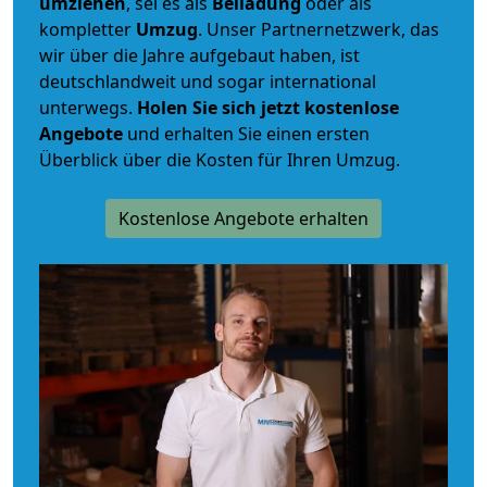
umziehen
, sei es als
Beiladung
oder als
kompletter
Umzug
. Unser Partnernetzwerk, das
wir über die Jahre aufgebaut haben, ist
deutschlandweit und sogar international
unterwegs.
Holen Sie sich jetzt kostenlose
Angebote
und erhalten Sie einen ersten
Überblick über die Kosten für Ihren Umzug.
Kostenlose Angebote erhalten