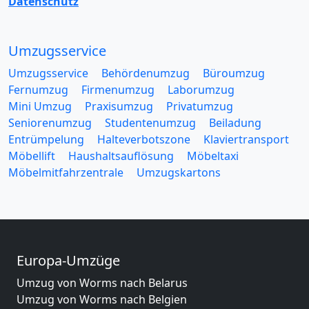
Datenschutz
Umzugsservice
Umzugsservice
Behördenumzug
Büroumzug
Fernumzug
Firmenumzug
Laborumzug
Mini Umzug
Praxisumzug
Privatumzug
Seniorenumzug
Studentenumzug
Beiladung
Entrümpelung
Halteverbotszone
Klaviertransport
Möbellift
Haushaltsauflösung
Möbeltaxi
Möbelmitfahrzentrale
Umzugskartons
Europa-Umzüge
Umzug von Worms nach Belarus
Umzug von Worms nach Belgien