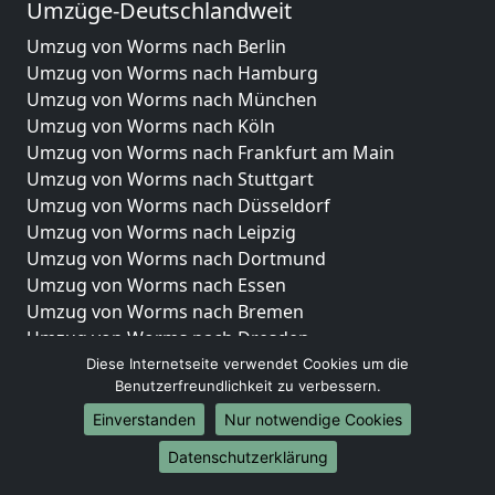
Umzüge-Deutschlandweit
Umzug von Worms nach Berlin
Umzug von Worms nach Hamburg
Umzug von Worms nach München
Umzug von Worms nach Köln
Umzug von Worms nach Frankfurt am Main
Umzug von Worms nach Stuttgart
Umzug von Worms nach Düsseldorf
Umzug von Worms nach Leipzig
Umzug von Worms nach Dortmund
Umzug von Worms nach Essen
Umzug von Worms nach Bremen
Umzug von Worms nach Dresden
Umzug von Worms nach Hannover
Diese Internetseite verwendet Cookies um die
Benutzerfreundlichkeit zu verbessern.
Umzug von Worms nach Nürnberg
Umzug von Worms nach Duisburg
Einverstanden
Nur notwendige Cookies
Umzug von Worms nach Bochum
Datenschutzerklärung
Umzug von Worms nach Wuppertal