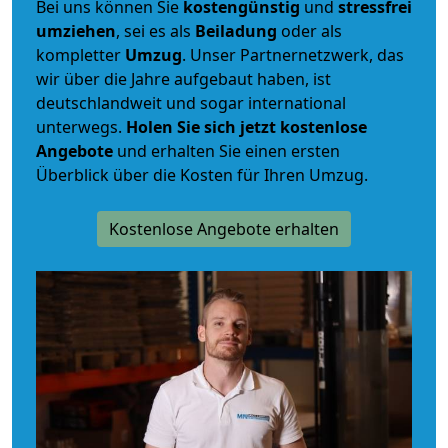
Bei uns können Sie
kostengünstig
und
stressfrei
umziehen
, sei es als
Beiladung
oder als
kompletter
Umzug
. Unser Partnernetzwerk, das
wir über die Jahre aufgebaut haben, ist
deutschlandweit und sogar international
unterwegs.
Holen Sie sich jetzt kostenlose
Angebote
und erhalten Sie einen ersten
Überblick über die Kosten für Ihren Umzug.
Kostenlose Angebote erhalten