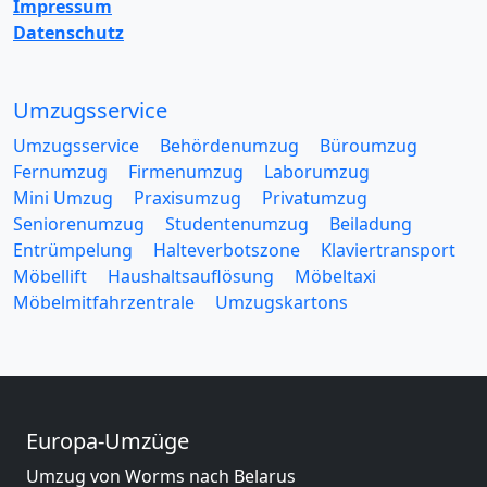
Impressum
Datenschutz
Umzugsservice
Umzugsservice
Behördenumzug
Büroumzug
Fernumzug
Firmenumzug
Laborumzug
Mini Umzug
Praxisumzug
Privatumzug
Seniorenumzug
Studentenumzug
Beiladung
Entrümpelung
Halteverbotszone
Klaviertransport
Möbellift
Haushaltsauflösung
Möbeltaxi
Möbelmitfahrzentrale
Umzugskartons
Europa-Umzüge
Umzug von Worms nach Belarus