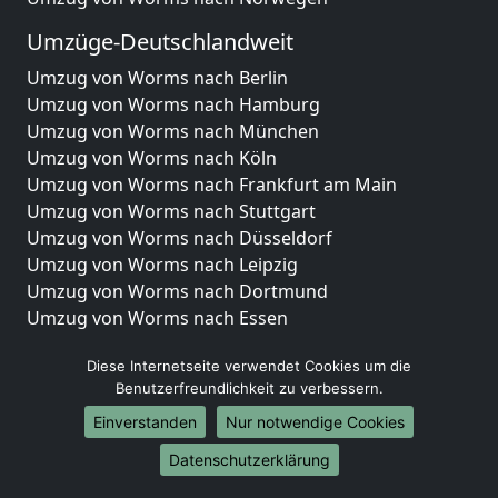
Umzüge-Deutschlandweit
Umzug von Worms nach Berlin
Umzug von Worms nach Hamburg
Umzug von Worms nach München
Umzug von Worms nach Köln
Umzug von Worms nach Frankfurt am Main
Umzug von Worms nach Stuttgart
Umzug von Worms nach Düsseldorf
Umzug von Worms nach Leipzig
Umzug von Worms nach Dortmund
Umzug von Worms nach Essen
Umzug von Worms nach Bremen
Diese Internetseite verwendet Cookies um die
Umzug von Worms nach Dresden
Benutzerfreundlichkeit zu verbessern.
Umzug von Worms nach Hannover
Umzug von Worms nach Nürnberg
Einverstanden
Nur notwendige Cookies
Umzug von Worms nach Duisburg
Datenschutzerklärung
Umzug von Worms nach Bochum