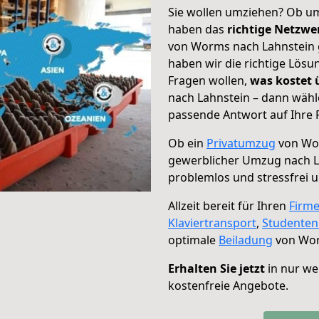
Sie wollen umziehen? Ob um
haben das
richtige Netzw
von Worms nach Lahnstein g
haben wir die richtige Lösu
Fragen wollen,
was kostet
nach Lahnstein – dann wähl
passende Antwort auf Ihre 
Ob ein
Privatumzug
von Wor
gewerblicher Umzug nach L
problemlos und stressfrei 
Allzeit bereit für Ihren
Firm
Klaviertransport
,
Studente
optimale
Beiladung
von Wor
Erhalten Sie jetzt
in nur we
kostenfreie Angebote.