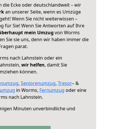
 die Ecke oder deutschlandweit – wir
erk
an unserer Seite, wenn es Umzüge
eht! Wenn Sie nicht weiterwissen –
ng für Sie! Wenn Sie Antworten auf Ihre
 überhaupt mein Umzug
von Worms
en Sie sie uns, denn wir haben immer die
Fragen parat.
ms nach Lahnstein oder ein
ahnstein,
wir helfen
, damit Sie
umziehen können.
enumzug
,
Seniorenumzug
,
Tresor
– &
numzug
in Worms,
Fernumzug
oder eine
ms nach Lahnstein.
nigen Minuten unverbindliche und